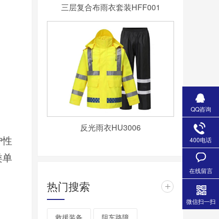
三层复合布雨衣套装HFF001
QQ咨询
反光雨衣HU3006
400电话
护性
类单
在线留言
热门搜索
+
微信扫一扫
救援装备
阻车路障