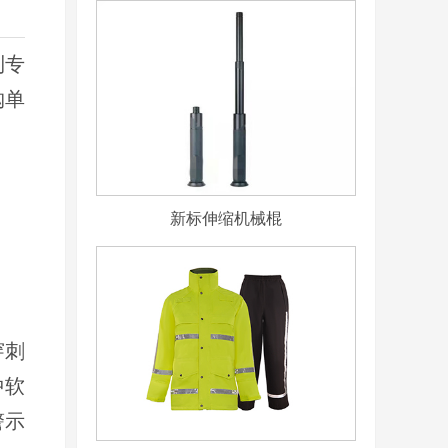
到专
购单
新标伸缩机械棍
穿刺
冲软
警示