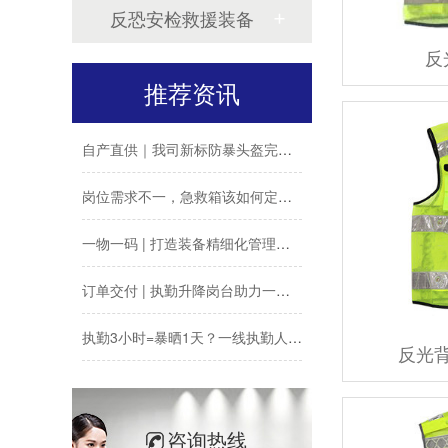
反恐安检救援装备
暴雨防汛备物资 专业救援装备一站式供应
反
推荐资讯
极端天气频发，专业防汛救援背包筑牢应急安全防线
自产直供｜我司新标防暴头盔完成单位批量供货
岗位需求不一，急救箱该如何定制？
一物一码 | 打造装备精细化管理体系
订单交付 | 执勤升降岗台助力一线安保执勤
执勤3小时=暴晒1天？一线执勤人员的“防晒自救指南”
反光背
执勤装备别乱买，场景化配置才实用
批量执勤瞭望台交付｜定制化警务装备落地多地公安一线
咨询热线