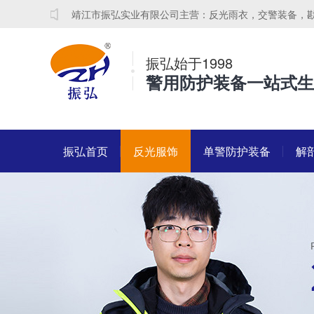
靖江市振弘实业有限公司主营：反光雨衣，交警装备，
振弘始于1998
警用防护装备一站式生
振弘首页
反光服饰
单警防护装备
解