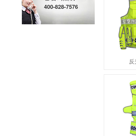
多地暴雨！一线执勤雨衣该怎么选？
400-828-7576
暴雨防汛备物资 专业救援装备一站式供应
极端天气频发，专业防汛救援背包筑牢应急安全防线
反