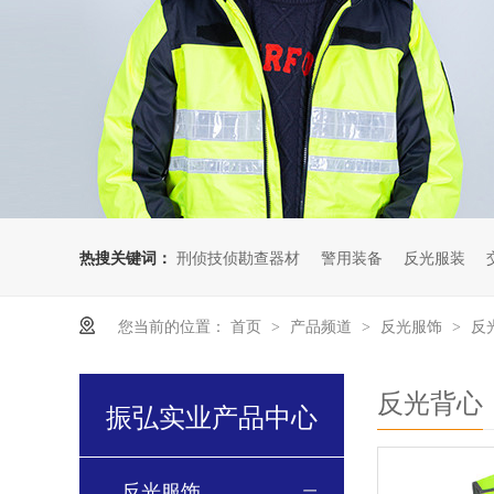
热搜关键词：
刑侦技侦勘查器材
警用装备
反光服装
您当前的位置：
首页
产品频道
反光服饰
反
>
>
>
反光背心
振弘实业产品中心
反光服饰