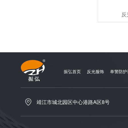
反
振弘首页
反光服饰
单警防护
靖江市城北园区中心港路A区8号